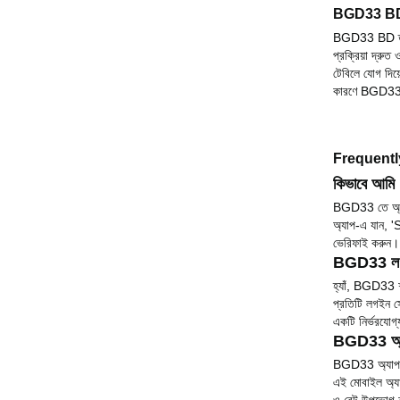
BGD33 BD - বা
BGD33 BD তার 
প্রক্রিয়া দ্র
টেবিলে যোগ দিয়
কারণে BGD33 B
Frequentl
কিভাবে আমি
BGD33 তে অ্যাক
অ্যাপ-এ যান, '
ভেরিফাই করুন। 
BGD33 লগইন
হ্যাঁ, BGD33 শ
প্রতিটি লগইন স
একটি নির্ভরযোগ
BGD33 অ্য
BGD33 অ্যাপ অ
এই মোবাইল অ্যা