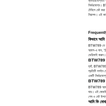
ব্যবহারযোগ্যতা 
নির্ভরযোগ্য। 
টেবিলে বেট করা য
নিরাপদ। এই 
Frequentl
কিভাবে আমি
BTW789 তে অ্যা
অ্যাপ-এ যান, '
ভেরিফাই করুন। 
BTW789 লগই
হ্যাঁ, BTW789 
প্রতিটি লগইন স
একটি নির্ভরযোগ
BTW789 অ্
BTW789 অ্যাপ 
যায়। এই মোবাই
গেম ও বেট উপ
আমি কি মো