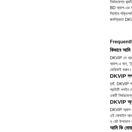
নির্ভরযোগ্য প্ল
BD অ্যাপ-এর মাধ
সিস্টেম শক্তিশা
জনপ্রিয়তা DK
Frequentl
কিভাবে আমি
DKVIP তে অ্যাক
অ্যাপ-এ যান, '
ভেরিফাই করুন। 
DKVIP লগইন
হ্যাঁ, DKVIP শ
প্রতিটি লগইন স
একটি নির্ভরযোগ
DKVIP অ্য
DKVIP অ্যাপ অ
এই মোবাইল অ্যা
ও বেট উপভোগ 
আমি কি মোব