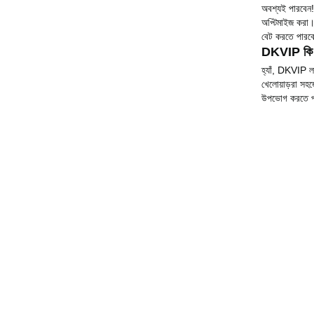
অবশ্যই পারবেন!
অপ্টিমাইজ করা।
বেট করতে পারব
DKVIP কি ল
হ্যাঁ, DKVIP ল
খেলোয়াড়রা সহ
উপভোগ করতে প