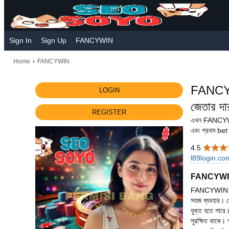
Sign In
Sign Up
FANCYWIN
Home
›
FANCYWIN
FANCYWI
LOGIN
জেতার দা
REGISTER
এখন FANCYWIN
এবং প্রথম bet 
4.5
l89login.co
FANCYWIN 
FANCYWIN Login
সহজ ব্যবহার। রে
যুক্ত হতে পার
সুরক্ষিত থাকে