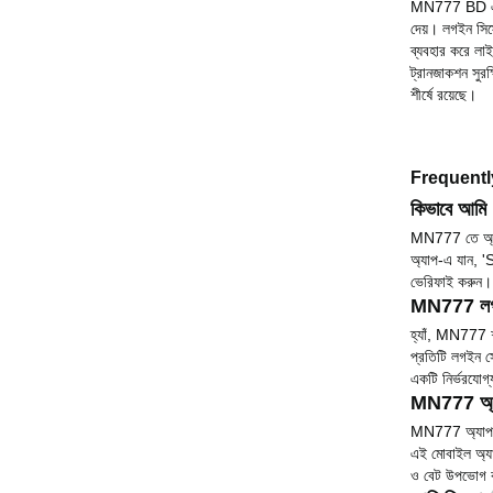
MN777 BD এমন এ
দেয়। লগইন সি
ব্যবহার করে লাই
ট্রানজাকশন সুর
শীর্ষে রয়েছে।
Frequentl
কিভাবে আমি
MN777 তে অ্যাক
অ্যাপ-এ যান, '
ভেরিফাই করুন। 
MN777 লগইন
হ্যাঁ, MN777 শ
প্রতিটি লগইন স
একটি নির্ভরযোগ
MN777 অ্য
MN777 অ্যাপ অ
এই মোবাইল অ্যা
ও বেট উপভোগ 