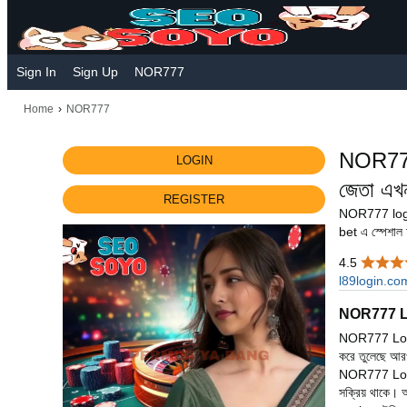
Sign In
Sign Up
NOR777
Home
›
NOR777
NOR777 
LOGIN
জেতা এখ
REGISTER
NOR777 login
bet এ স্পেশাল
4.5
l89login.co
NOR777 Login
NOR777 Login 
করে তুলেছে আর
NOR777 Login ব
সক্রিয় থাকে।