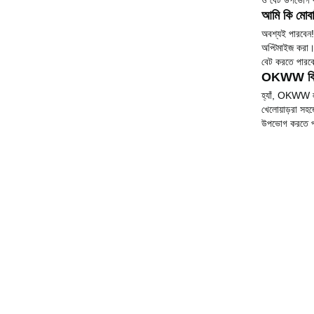
ও বেট উপভোগ 
আমি কি মো
অবশ্যই পারবেন
অপ্টিমাইজ করা।
বেট করতে পারব
OKWW কি লা
হ্যাঁ, OKWW লা
খেলোয়াড়রা সহ
উপভোগ করতে প