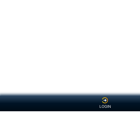
LOGIN