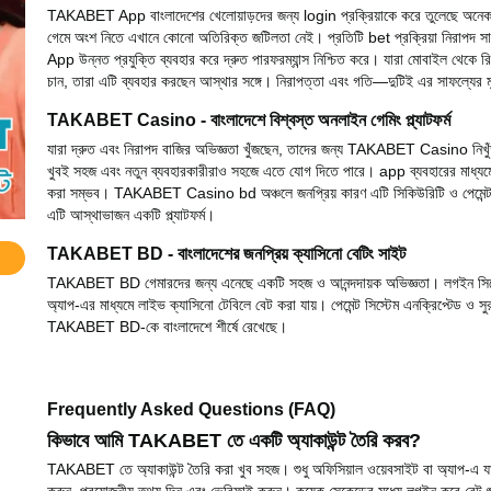
TAKABET App বাংলাদেশের খেলোয়াড়দের জন্য login প্রক্রিয়াকে করে তুলেছে অনে
গেমে অংশ নিতে এখানে কোনো অতিরিক্ত জটিলতা নেই। প্রতিটি bet প্রক্রিয়া নিরাপদ স
App উন্নত প্রযুক্তি ব্যবহার করে দ্রুত পারফরম্যান্স নিশ্চিত করে। যারা মোবাইল থেকে
চান, তারা এটি ব্যবহার করছেন আস্থার সঙ্গে। নিরাপত্তা এবং গতি—দুটিই এর সাফল্যের 
TAKABET Casino - বাংলাদেশে বিশ্বস্ত অনলাইন গেমিং প্ল্যাটফর্ম
যারা দ্রুত এবং নিরাপদ বাজির অভিজ্ঞতা খুঁজছেন, তাদের জন্য TAKABET Casino নিখু
খুবই সহজ এবং নতুন ব্যবহারকারীরাও সহজে এতে যোগ দিতে পারে। app ব্যবহারের মাধ্যমে
করা সম্ভব। TAKABET Casino bd অঞ্চলে জনপ্রিয় কারণ এটি সিকিউরিটি ও পেমেন্ট
এটি আস্থাভাজন একটি প্ল্যাটফর্ম।
TAKABET BD - বাংলাদেশের জনপ্রিয় ক্যাসিনো বেটিং সাইট
TAKABET BD গেমারদের জন্য এনেছে একটি সহজ ও আনন্দদায়ক অভিজ্ঞতা। লগইন 
অ্যাপ-এর মাধ্যমে লাইভ ক্যাসিনো টেবিলে বেট করা যায়। পেমেন্ট সিস্টেম এনক্রিপ্টেড ও সু
TAKABET BD-কে বাংলাদেশে শীর্ষে রেখেছে।
Frequently Asked Questions (FAQ)
কিভাবে আমি TAKABET তে একটি অ্যাকাউন্ট তৈরি করব?
TAKABET তে অ্যাকাউন্ট তৈরি করা খুব সহজ। শুধু অফিসিয়াল ওয়েবসাইট বা অ্যাপ-এ য