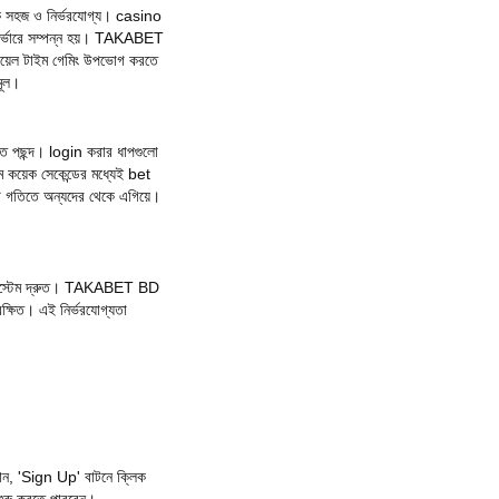
ক সহজ ও নির্ভরযোগ্য। casino
ার্ভারে সম্পন্ন হয়। TAKABET
 রিয়েল টাইম গেমিং উপভোগ করতে
মূল।
ঁত পছন্দ। login করার ধাপগুলো
 কয়েক সেকেন্ডের মধ্যেই bet
 গতিতে অন্যদের থেকে এগিয়ে।
সিস্টেম দ্রুত। TAKABET BD
রক্ষিত। এই নির্ভরযোগ্যতা
ান, 'Sign Up' বাটনে ক্লিক