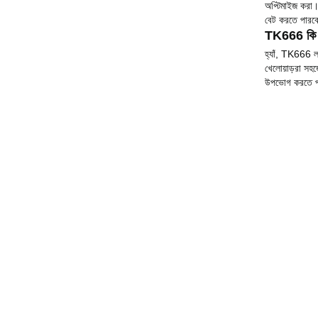
অপ্টিমাইজ করা।
বেট করতে পারব
TK666 কি ল
হ্যাঁ, TK666 ল
খেলোয়াড়রা সহ
উপভোগ করতে প