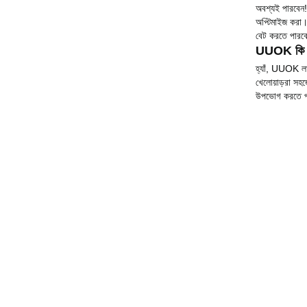
অবশ্যই পারবেন!
অপ্টিমাইজ করা।
বেট করতে পারব
UUOK কি লা
হ্যাঁ, UUOK লা
খেলোয়াড়রা সহ
উপভোগ করতে প